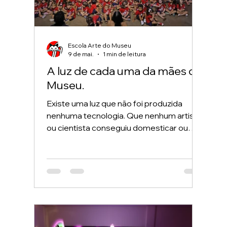
Escola Arte do Museu
9 de mai.
1 min de leitura
A luz de cada uma da mães do
Museu.
Existe uma luz que não foi produzida
nenhuma tecnologia. Que nenhum artista
ou cientista conseguiu domesticar ou
criar. Uma luz que antecede tudo — a tela,
o pincel, a palavra. Seu brilho é fruto de
uma série de diferentes reações
químicas. Da fusão nuclear do amor com
o cuidado e a proteção. Da eletricidade
que dá vida movimento a tudo que
circunda. Da química que combina toque,
cheiro e voz de tudo o que é familiar e