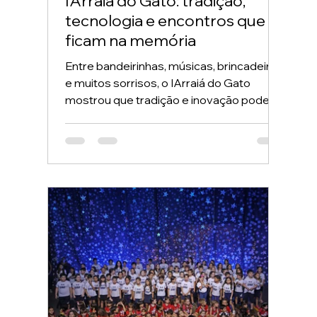
IArraiá do Gato: tradição,
tecnologia e encontros que
ficam na memória
Entre bandeirinhas, músicas, brincadeiras
e muitos sorrisos, o IArraiá do Gato
mostrou que tradição e inovação podem
caminhar juntas ou, neste caso, dançar
juntas no ritmo da quadrilha. Nosso
mestre de cerimônias em assuntos
juninos, o Gato Caipira, já havia anunciado:
tradição rima com inovação. E foi
exatamente isso que vivemos em nossa
festa junina: um encontro no qual a
tecnologia ajudou a criar novas
possibilidades, sem substituir aquilo que
realmente importa — a presenç