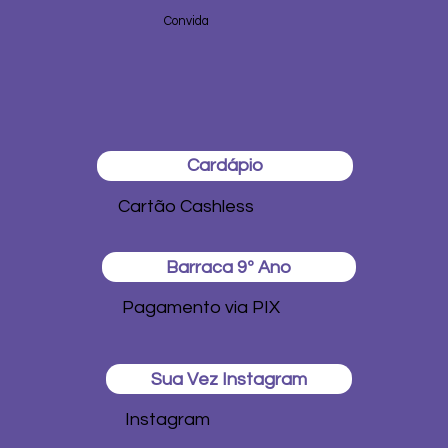
Convida
Cardápio
Cartão Cashless
Barraca 9º Ano
Pagamento via PIX
Sua Vez Instagram
Instagram