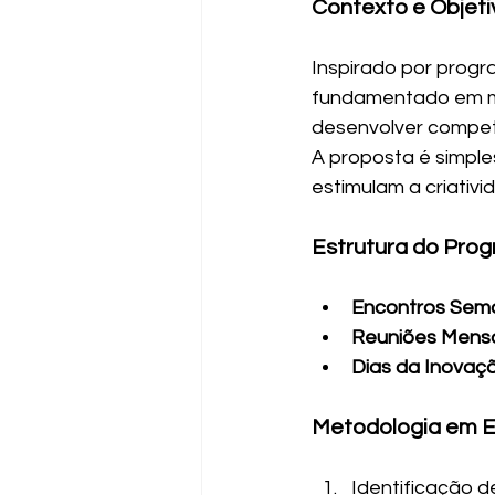
Contexto e Objeti
Inspirado por progra
fundamentado em met
desenvolver competê
A proposta é simples
estimulam a criativi
Estrutura do Pro
Encontros Sem
Reuniões Mens
Dias da Inovaç
Metodologia em 
Identificação 