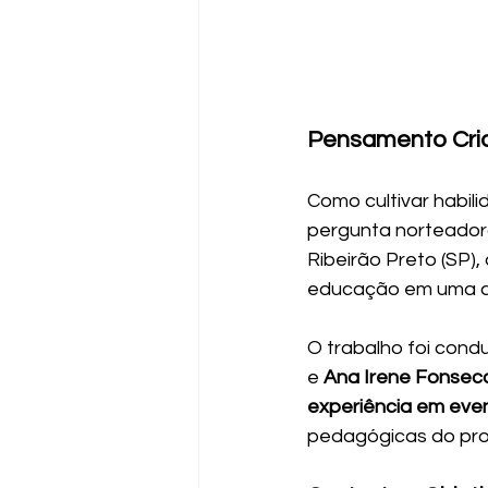
Pensamento Cria
Como cultivar habil
pergunta norteador
Ribeirão Preto (SP)
educação em uma a
O trabalho foi condu
e 
Ana Irene Fonse
experiência em ev
pedagógicas do pro