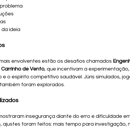
 problema
luções
has
da ideia
os
 mais envolventes estão os desafios chamados 
Engen
 
Carrinho de Vento
, que incentivam a experimentação,
 o espírito competitivo saudável. Júris simulados, jog
 também foram explorados.
dizados
s mostraram insegurança diante do erro e dificuldade e
 ajustes foram feitos: mais tempo para investigação,