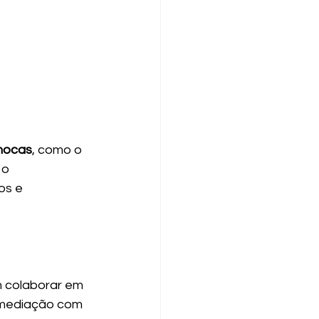
hocas
, como o 
 o 
os e 
m colaborar em 
 mediação com 