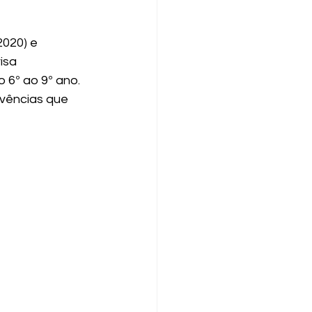
2020) e 
isa 
 6º ao 9º ano.
ivências que 