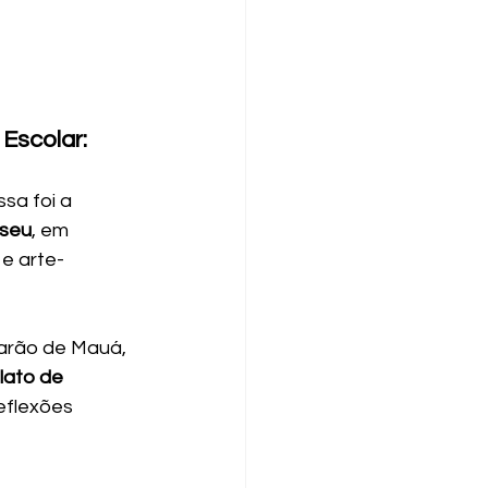
Escolar: 
sa foi a 
useu
, em 
 e arte-
Barão de Mauá, 
lato de 
eflexões 