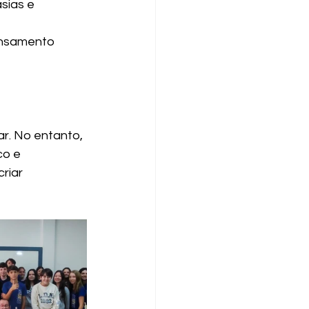
sias e 
pensamento 
r. No entanto, 
o e 
riar 