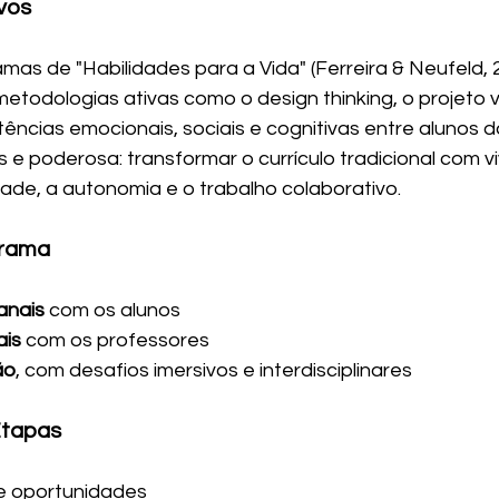
vos
mas de "Habilidades para a Vida" (Ferreira & Neufeld, 
odologias ativas como o design thinking, o projeto v
ncias emocionais, sociais e cognitivas entre alunos do
 e poderosa: transformar o currículo tradicional com v
dade, a autonomia e o trabalho colaborativo.
grama
anais
 com os alunos
ais
 com os professores
ão
, com desafios imersivos e interdisciplinares
Etapas
de oportunidades